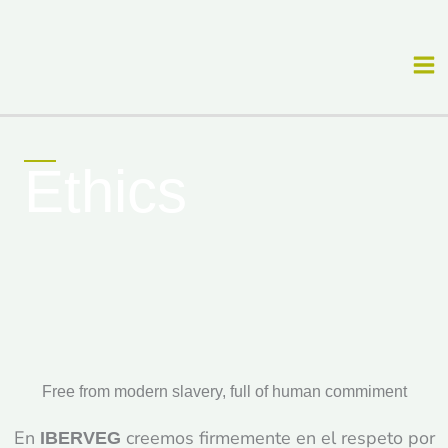
Skip
to
content
Ethics
Free from modern slavery, full of human commiment
En
creemos firmemente en el respeto por
IBERVEG