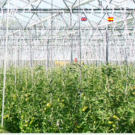
ETHICS
CONTACT US
EN
ES